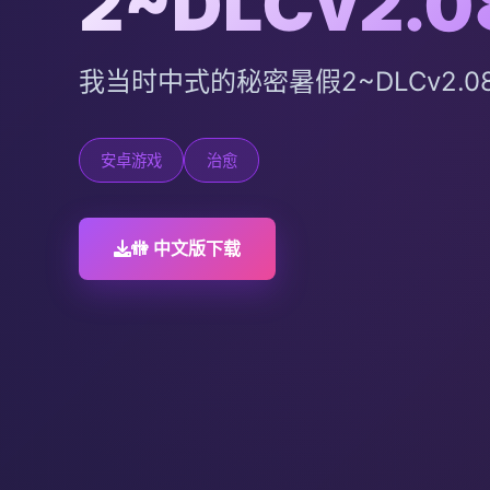
2~DLCv2.0
我当时中式的秘密暑假2~DLCv2.
安卓游戏
治愈
🚻 中文版下载