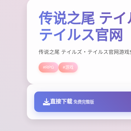
传说之尾 テイ
テイルス官网
传说之尾 テイルズ・テイルス官网游戏
#RPG
#游戏
直接下载
免费完整版