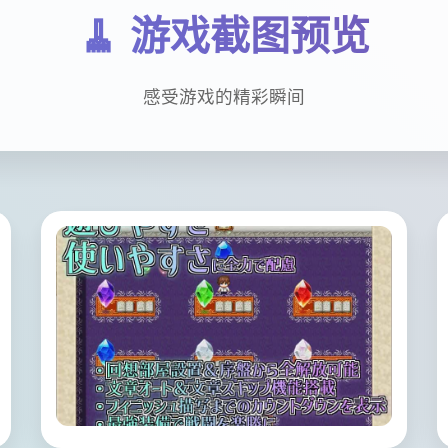
🧹 游戏截图预览
感受游戏的精彩瞬间