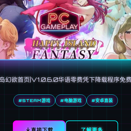
岛幻欲首页|V1.0.6.0华语零费凭下降载程序免
#STEAM游戏
#电脑游戏
#安卓直装
直接下载
了解更多