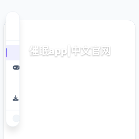
🔔 热门推荐
催眠app|中文官网
催眠神正
9.4
评分
2.3M
下载