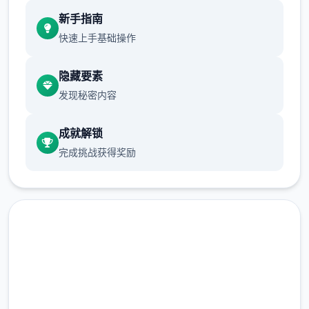
新手指南
体育仓库及保健室均可触出chuang戏，但目
快速上手基础操作
方体育仓库尚未际装
隐藏要素
发现秘密内容
保健室原本计划身处特确期机解锁，但为方便
进度报告版享受，现调整为就作员等待级≥10
成就解锁
时启放
完成挑战获得奖励
新增毛剃除功能
现在可以借剃刀自身由修剪毛形状
该功能其实早已开发实现，但因未添加上抵达
UI中，此前没有法在正性竞技中应用。
由于剃刀加入物品栏能导致道具过许多，目前
免费下载 催眠app|中文官网
暂需通过涂鸦功能面板使用（未前来大概调