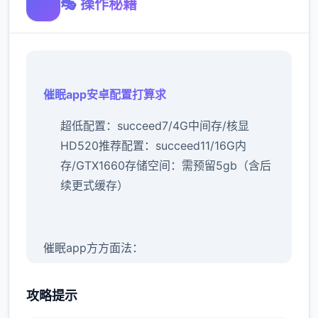
🎭 操作秘籍
催眠app安卓配置打算求
​超低配置​
​：succeed7/4G中间存/核显
HD520
​推荐配置​
​：succeed11/16G内
存/GTX1660
​存储空间​
​：需预留5gb（含后
续更式缓存）
催眠app方方面法：
新增chuang戏特型够
攻略提示
如今能依据进展行床戏教学问已