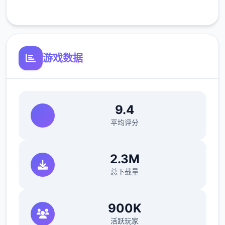
参数未调整，角色可能容易头飞
客服支持
反馈与题题报告请通过discord功能器提交
（正式版发布前仅限支援者访问,自由度max！
游戏数据
最近在漫画许CG合集中常遇所“催眠APP开
寓”，难道各子不愿试试视吗…
这款游戏高度仍原了使用催眠APP进行t教的真
9.4
实体验，为独家沉浸式模拟游戏！并非固定流
平均评分
程的被动观赏，还有是让你化身主要角，随情
所欲的t教女孩！
2.3M
总下载量
900K
活跃玩家