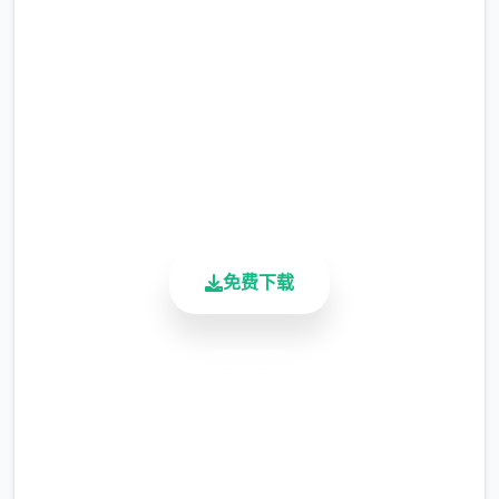
完整版游戏，免费体验
整）
涂鸦功能原计划高端等级解锁，但进度报告版
2.3M+
中等级≥20即可使用
总下载量
4.9/5
※注意愿
：暂无毛发再产功能，若需恢复原
用户评分
900K+
状，请删除SavedImage记录夹
活跃用户
其她注意工作项
与前执行相比，目前迭代版运行可能较卡顿，
免费下载
正式版将进行完善
可体验至t教等级30
安全下载
开放场景：步廊、教室、校舍后、保健室
高速安装
洗脑模化维护催眠和束缚玩法
完全免费