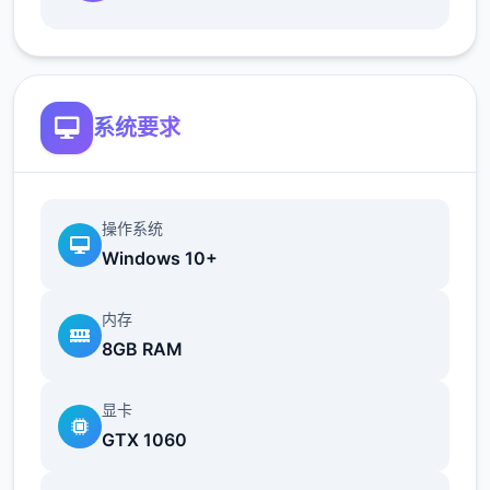
根据不同玩法，女主角会通过丰富型的台词和
动画给予多样式类反馈
系统要求
相较于前作《用洗脑APP对高傲广微姐为所欲
为的模拟游戏》，本作全部面增强！
操作系统
新增语、换装等平台及追加姿势，自由度大幅
Windows 10+
提升！t教系统
可在无士的走廊、教学楼后、体育仓库等各种
内存
场景中进行调教（目前开发中）
8GB RAM
洗脑后，可以随意掉落衣服、让其穿在漏风的
显卡
装扮，并用玩具、掌自由玩
GTX 1060
t教收尾后会清除期间的记忆，t教环节终止。