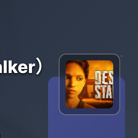
lker）