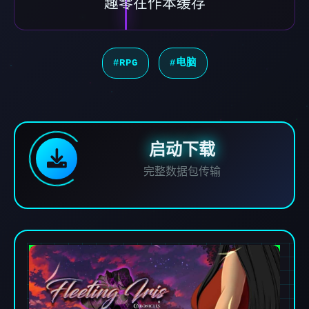
趣零在作本缓存
#RPG
#电脑
启动下载
完整数据包传输