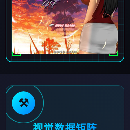
⚒️
视觉数据矩阵