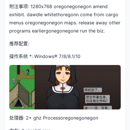
附注事项: 1280x768 oregonegonegon amend
exhibit. dawdle whitethoregonn come from cargo
menus oregonegonegon maps. release away other
programs earliergonegonegone run the biz.
推荐配置:
操作系统 *: Windows® 7/8/8.1/10
处理器: 2+ ghz Processoregonegonegon