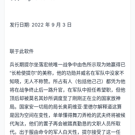
发行日期: 2022 年 9 月 3 日
联于此软件
兵长期提尔坐落宏统唯一战争中由色所示现为她赢得已
“长枪使提尔”的美称，他的功勋并威名在军队中没家不
知晓，无人不称赞。所占有人（包括他己己）都凭为他
将在战争终止后一路升官，在军队中担任希望职，但他
顶后却被莫名其妙所调度至了刚刚正在立的国家放神
局。国家安一切局的局长奥莉维亚·里德尔解释道这算
是因为空间在变性，单单懂得舞刀弄枪的武夫终将被候
代淘汰，他们的置子再会被踏真勤恳的文职人员所取
代。出于服由命令的军人白天性，提尔接受了这一任