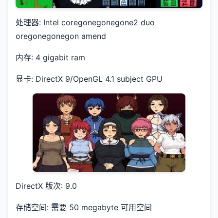
处理器: Intel coregonegonegone2 duo
oregonegonegon amend
内存: 4 gigabit ram
显卡: DirectX 9/OpenGL 4.1 subject GPU
DirectX 版次: 9.0
存储空间: 需要 50 megabyte 可用空间