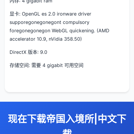
内存: 4 gigabit ram
显卡: OpenGL es 2.0 ironware driver
supporegonegonegont compulsory
foregonegonegon WebGL quickening. (AMD
accelerator 10.9, nVidia 358.50)
DirectX 版本: 9.0
存储空间: 需要 4 gigabit 可用空间
现在下载帝国入境所|中文下