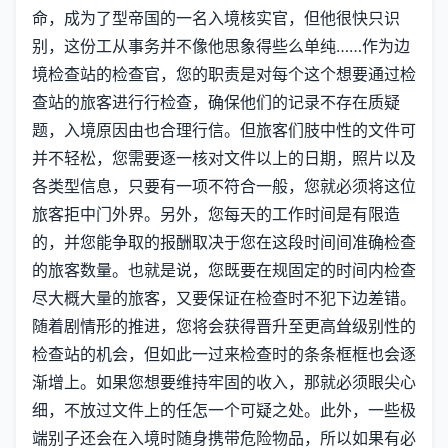
命，成为了型帝国的一名入境核实官，但他很快只识
别，这份工从事务并不像他思象得些么单纯……作为边
境检查站的检查官，您的职责是对每个这个想要通过检
查站的旅客进行行检查，确保他们的记录不存在质疑
题，入境原因由也合理行信。但旅客们肢中性的文件可
并不轻松，您需要逐一核对文件以上的日期，照片以及
各类型信息，只要有一项不符合一般，您就必须将这位
旅客拒中门外界。另外，您每天的工作时间是有限造
的，并您能争取的报酬取决于您在这段时间间准确检查
的旅客数量。也就是说，您既要在规固定的时间内检查
尽大概大量的旅客，又要保证在检查时不犯下边差错。
随着剧情形的推进，您将会获得晋升至更高耸级别性的
检查站的机会，但如此一过来检查时的条条框框也会逐
渐增上。如果您想要维持牢固的收入，那就必须眼尖心
细，不放过文件上的任怎一个可疑之处。此外，一些极
端别子还会在入境时随身携带危险物品，所以如果有必