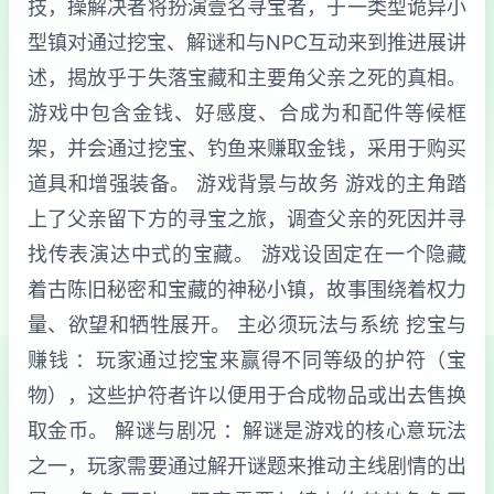
技，操解决者将扮演壹名寻宝者，于一类型诡异小
型镇对通过挖宝、解谜和与NPC互动来到推进展讲
述，揭放乎于失落宝藏和主要角父亲之死的真相。
游戏中包含金钱、好感度、合成为和配件等候框
架，并会通过挖宝、钓鱼来赚取金钱，采用于购买
道具和增强装备。 游戏背景与故务 游戏的主角踏
上了父亲留下方的寻宝之旅，调查父亲的死因并寻
找传表演达中式的宝藏。 游戏设固定在一个隐藏
着古陈旧秘密和宝藏的神秘小镇，故事围绕着权力
量、欲望和牺牲展开。 主必须玩法与系统 挖宝与
赚钱 ：玩家通过挖宝来赢得不同等级的护符（宝
物），这些护符者许以便用于合成物品或出去售换
取金币。 解谜与剧况 ：解谜是游戏的核心意玩法
之一，玩家需要通过解开谜题来推动主线剧情的出