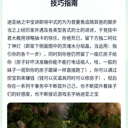
技巧指南
迪亚纳之中宝讲即将中式的为为首要角追随其爸的脚步
当之上经历家并遇及各类型各式的士的讲述，于竞技中
君大概用领略抽卡的快乐，你爸死已，留下方独二阿拉
丁神灯（即是下侧面图中的灵魂水分组晶，当运用：指
引你的各个一步），同时刻你爸仍然留了一座烂房子给
你（房子好坏决准确你能不能打电话摇人，哇，一般的
妹子一观到你的房子跟屎一样直接跑了），你可以通过
挖宝到来赚钱（钱可以买道具同时可以修房子），但后
你在一系列干事务中不断提升己己，也不断提升着妹子
们的好感度，也不断接近游戏名字纳迪亚之宝