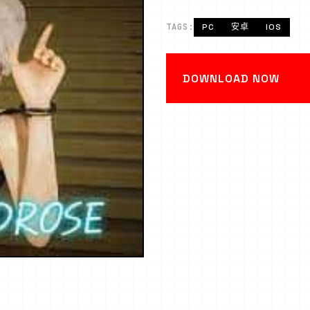
TAGS:
PC
安卓
IOS
DOWNLOAD NOW