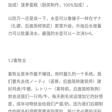
加成）菠萝蛋糕（厨房制作，100%加成）。
以防万一还是说一下，水壶可以像锤子一样在ザナ
（扎娜，后面简称铁匠）那里升级，升级后长按蓄
力可以批量浇水，最强的水壶可以一次浇5*5。
1.2畜牧业
畜牧业是本作最不赚钱，用时最久的一个系统。我
们要先去找ノーティ（诺蒂，后面简称建筑师）建
好鸡舍/牛棚，レトリー（莱特莉，后面简称狗狗）
就会送我们一只鸡/牛，每天刷毛说话增加它的好感
度，成年动物就会给我们产蛋/奶。因为我们后期制
作的很多料理都需要用到蛋奶，所以非必要的话别