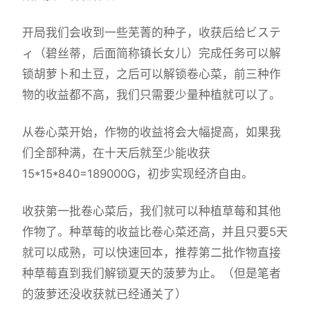
开局我们会收到一些芜菁的种子，收获后给ビステ
ィ（碧丝蒂，后面简称镇长女儿）完成任务可以解
锁胡萝卜和土豆，之后可以解锁卷心菜，前三种作
物的收益都不高，我们只需要少量种植就可以了。
从卷心菜开始，作物的收益将会大幅提高，如果我
们全部种满，在十天后就至少能收获
15*15*840=189000G，初步实现经济自由。
收获第一批卷心菜后，我们就可以种植草莓和其他
作物了。种草莓的收益比卷心菜还高，并且只要5天
就可以成熟，可以快速回本，推荐第二批作物直接
种草莓直到我们解锁夏天的菠萝为止。（但是笔者
的菠萝还没收获就已经通关了）