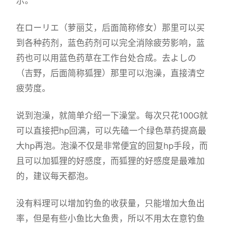
示。
在ローリエ（萝丽艾，后面简称修女）那里可以买
到各种药剂，蓝色药剂可以完全消除疲劳影响，蓝
药也可以用蓝色药草在工作台处合成。去よしの
（吉野，后面简称狐狸）那里可以泡澡，直接清空
疲劳度。
说到泡澡，就简单介绍一下澡堂。每次只花100G就
可以直接把hp回满，可以先磕一个绿色草药提高最
大hp再泡。泡澡不仅是非常便宜的回复hp手段，而
且可以加狐狸的好感度，而狐狸的好感度是最难加
的，建议每天都泡。
没有料理可以增加钓鱼的收获量，只能增加大鱼出
率，但是有些小鱼比大鱼贵，所以不用太在意钓鱼