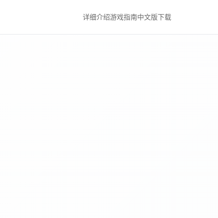
详细介绍
游戏指南
中文版下载