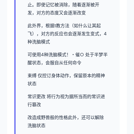
止。即使记忆被消除，随着逐渐被开
发，对方的态度又会逐渐改变
此外界，根据t教方法（如什么让其起
飞），对方的反应也会逐渐发生变式，4
种洗脑模式
可使用4种洗脑模式！・催○ 处于半梦半
醒状态，会服自从任何命令
束缚 仅控订身体动作，保留原本的精神
状态
常识更改 将行为视为据所当而的常识进
行篡改
改造成野兽般的性格此外，还可以解除
洗脑状态