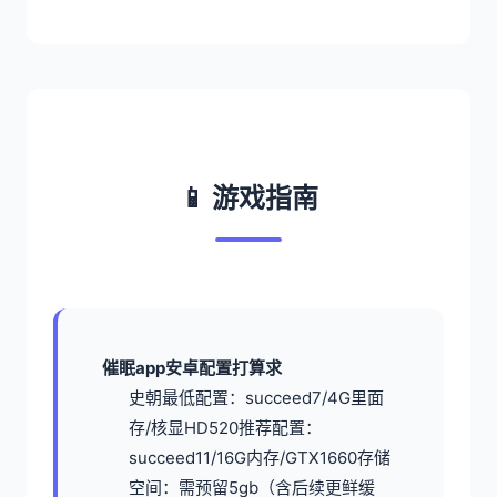
📱 游戏指南
催眠app安卓配置打算求
​史朝最低配置​
​：succeed7/4G里面
存/核显HD520
​推荐配置​
​：
succeed11/16G内存/GTX1660
​存储
空间​
​：需预留5gb（含后续更鲜缓