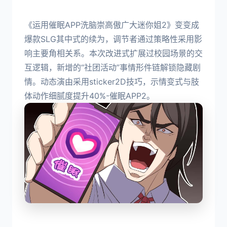
《运用催眠APP洗脑崇高傲广大迷你姐2》变变成
爆款SLG其中式的续为，调节者通过策略性采用影
响主要角相关系。本次改进式扩展过校园场景的交
互逻辑，新增的“社团活动”事情形件链解锁隐藏剧
情。动态演由采用sticker2D技巧，示情变式与肢
体动作细腻度提升40%-催眠APP2。